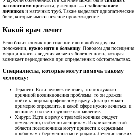
У мужчин болезненность в копчике может быть
связана с
патологиями простаты
, у женщин —
с заболеванием
яичников
и маточных труб. Также выделяют идиопатические
боли, которые имеют неясное происхождение.
Какой врач лечит
Если болит копчик при сидении или в любом другом
положении,
нужно идти в больницу
. Поводом для посещения
медицинского заведения является болезненность, которая
возникает периодически при определенных обстоятельствах.
Специалисты, которые могут помочь такому
человеку:
Терапевт
. Если человек не знает, что послужило
причиной возникновения проблемы, то он должен
пойти к широкопрофильному врачу. Доктор сможет
примерно определить, в какой сфере нужно лечиться, и
выпишет соответствующее направление.
Хирург
. Идти к врачу с травмой копчика следует
немедленно, особенно женщинам. Искривления этой
области позвоночника могут привести к серьезным
проблемам с беременностью и родами. Лечение свежих