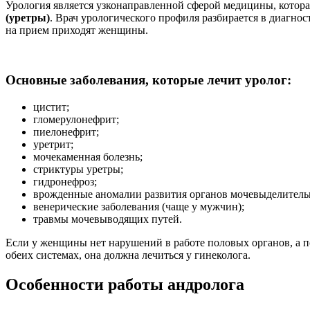
Урология является узконаправленной сферой медицины, котор
(уретры)
. Врач урологического профиля разбирается в диагнос
на прием приходят женщины.
Основные заболевания, которые лечит уролог:
цистит;
гломерулонефрит;
пиелонефрит;
уретрит;
мочекаменная болезнь;
стриктуры уретры;
гидронефроз;
врожденные аномалии развития органов мочевыделитель
венерические заболевания (чаще у мужчин);
травмы мочевыводящих путей.
Если у женщины нет нарушений в работе половых органов, а по
обеих системах, она должна лечиться у гинеколога.
Особенности работы андролога