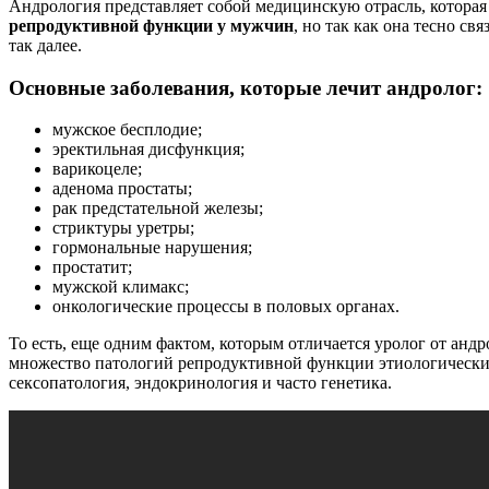
Андрология представляет собой медицинскую отрасль, которая
репродуктивной функции у мужчин
, но так как она тесно с
так далее.
Основные заболевания, которые лечит андролог:
мужское бесплодие;
эректильная дисфункция;
варикоцеле;
аденома простаты;
рак предстательной железы;
стриктуры уретры;
гормональные нарушения;
простатит;
мужской климакс;
онкологические процессы в половых органах.
То есть, еще одним фактом, которым отличается уролог от анд
множество патологий репродуктивной функции этиологически з
сексопатология, эндокринология и часто генетика.