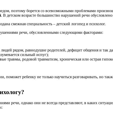
опедом, поэтому борется со всевозможными проблемами произно
й
. В детском возрасте большинство нарушений речи обусловлен
оздана смежная специальность – детский логопед и психолог.
арушениями речи, обусловленными следующими факторами:
 людей рядом, равнодушие родителей, дефицит общения и так да
зумевается сильный испуг);
вые травмы, родовой травматизм, хроническая или острая гипокс
, поможет ребенку не только научиться разговаривать, но такж
сихологу?
иями речи, однако они не всегда представляют, в каких ситуаци
и: