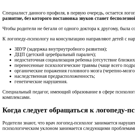
Специалист данного профиля, в первую очередь, остается лог
развитие, без которого постановка звуков станет бесполезно
Чтобы родители не бегали от одного доктора к другому, была с
К логопеду-психологу на консультацию направляют детей с н
ЗВУР (задержка внутриутробного развития);
ДЦП (детский церебральный паралич);
недостаточная социализация ребенка (отсутствие близких
перенесенные психологические травмы (чаще всего подра
органические поражения головного мозга (черепно-мозго
наследственная предрасположенность;
генетические нарушения.
Специальный педагог, имеющий образование в сфере психологии
комплексами.
Когда следует обращаться к логопеду-п
Родители знают, что врач логопед-психолог занимается нарушен
психологическим уклоном занимается следующими проблемам